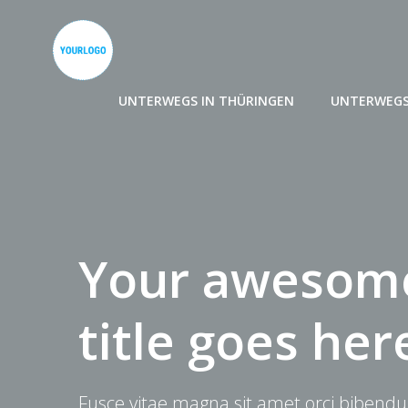
Zum
Inhalt
springen
UNTERWEGS IN THÜRINGEN
UNTERWEGS
Your awesome
title goes her
Fusce vitae magna sit amet orci bibendu