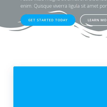
enim. Quisque viverra ligula sit amet por
GET STARTED TODAY
LEARN MO