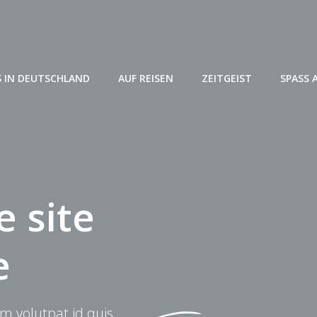
 IN DEUTSCHLAND
AUF REISEN
ZEITGEIST
SPASS 
 site
e
m volutpat id quis