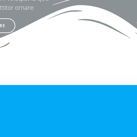
ttitor ornare.
RE