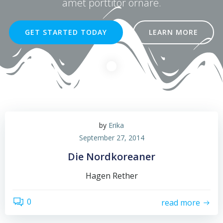
amet porttitor ornare.
GET STARTED TODAY
LEARN MORE
by
Erika
September 27, 2014
Die Nordkoreaner
Hagen Rether
0
read more