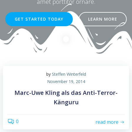
amet porttitor ornare.
GET STARTED TODAY
LEARN MORE
by
Steffen Winterfeld
November 19, 2014
Marc-Uwe Kling als das Anti-Terror-
Känguru
0
read more