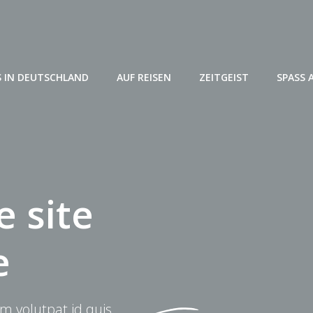
 IN DEUTSCHLAND
AUF REISEN
ZEITGEIST
SPASS 
 site
e
m volutpat id quis