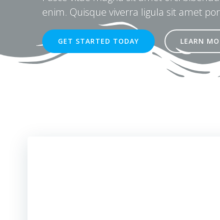
enim. Quisque viverra ligula sit amet por
GET STARTED TODAY
LEARN MO