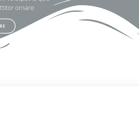
ttitor ornare.
RE