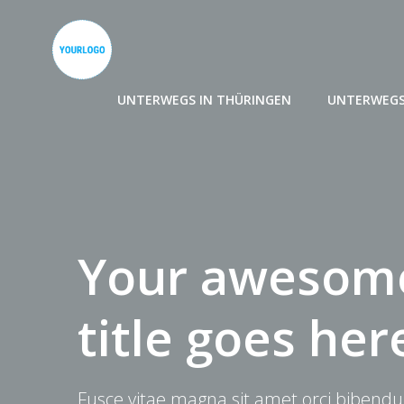
Zum
Inhalt
springen
UNTERWEGS IN THÜRINGEN
UNTERWEGS
Your awesome
title goes her
Fusce vitae magna sit amet orci bibendu