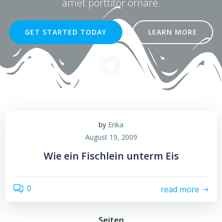
amet porttitor ornare.
GET STARTED TODAY
LEARN MORE
by
Erika
August 19, 2009
Wie ein Fischlein unterm Eis
0
read more
Seiten