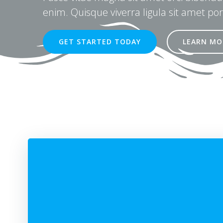
enim. Quisque viverra ligula sit amet por
GET STARTED TODAY
LEARN MO