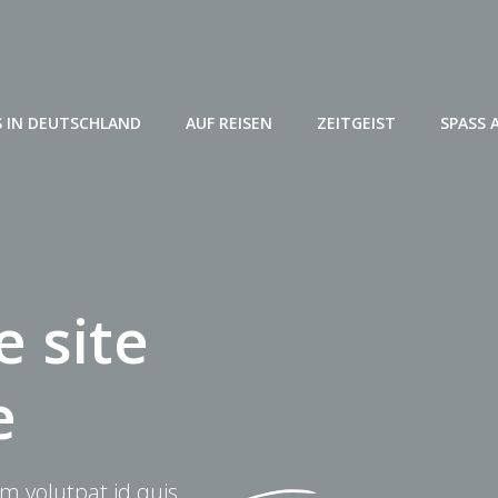
 IN DEUTSCHLAND
AUF REISEN
ZEITGEIST
SPASS 
 site
e
m volutpat id quis