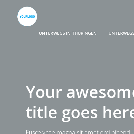
Zum
Inhalt
springen
UNTERWEGS IN THÜRINGEN
UNTERWEGS
Your awesome
title goes her
Fusce vitae magna sit amet orci bibendu