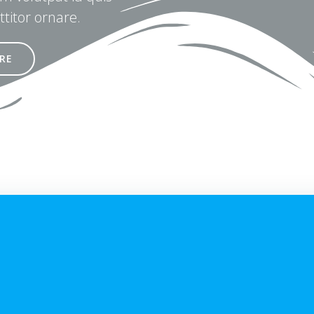
ttitor ornare.
RE