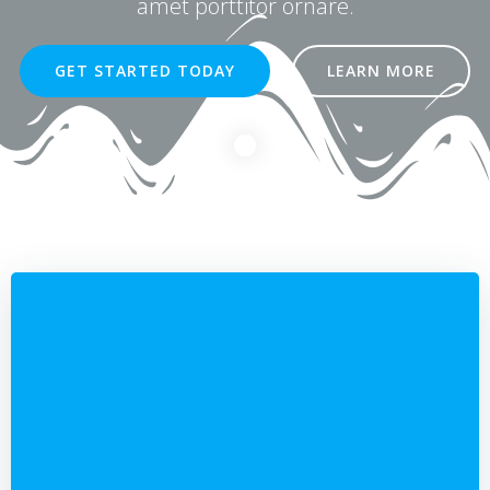
amet porttitor ornare.
GET STARTED TODAY
LEARN MORE