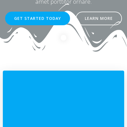
amet porttitor ornare.
GET STARTED TODAY
LEARN MORE