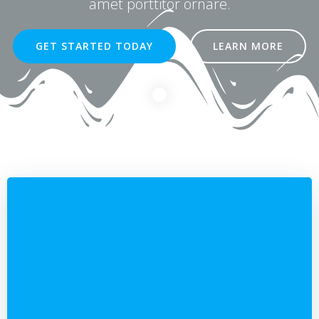
amet porttitor ornare.
GET STARTED TODAY
LEARN MORE