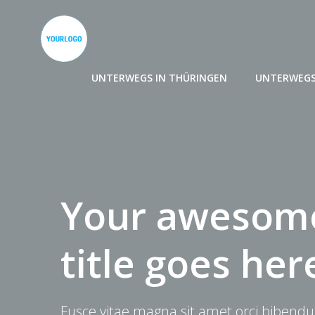
Zum
Inhalt
springen
UNTERWEGS IN THÜRINGEN
UNTERWEGS
Your awesome
title goes her
Fusce vitae magna sit amet orci bibendu