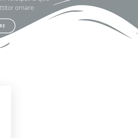
ttitor ornare.
RE