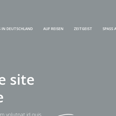
 IN DEUTSCHLAND
AUF REISEN
ZEITGEIST
SPASS 
 site
e
m volutpat id quis