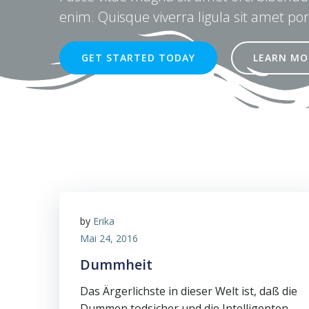
enim. Quisque viverra ligula sit amet por
GET STARTED TODAY
LEARN MO
by
Erika
Mai 24, 2016
Dummheit
Das Ärgerlichste in dieser Welt ist, daß die
Dummen todsicher und die Intelligenten