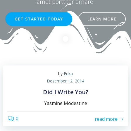
amet porttitor ornare.
GET STARTED TODAY
LEARN MORE
by
Erika
Dezember 12, 2014
Did I Write You?
Yasmine Modestine
0
read more