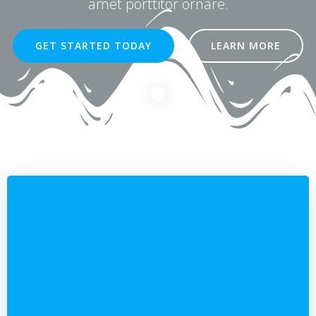
amet porttitor ornare.
GET STARTED TODAY
LEARN MORE