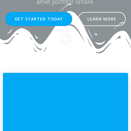
amet porttitor ornare.
GET STARTED TODAY
LEARN MORE