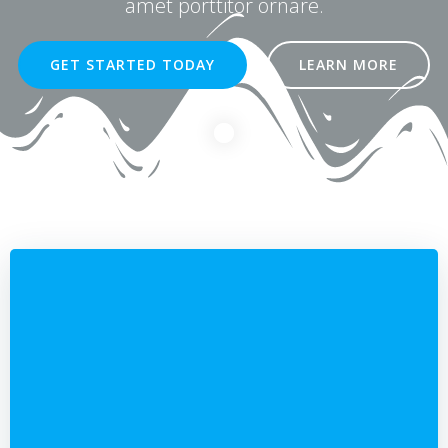
amet porttitor ornare.
GET STARTED TODAY
LEARN MORE