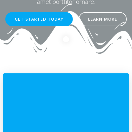
amet porttitor ornare.
GET STARTED TODAY
LEARN MORE