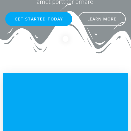
amet porttitor ornare.
GET STARTED TODAY
LEARN MORE