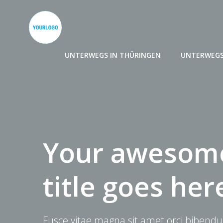
Zum
Inhalt
springen
UNTERWEGS IN THÜRINGEN
UNTERWEGS
Your awesome
title goes her
Fusce vitae magna sit amet orci bibendu