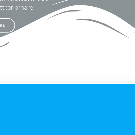
ttitor ornare.
RE