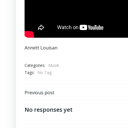
Annett Louisan
Categories:
Musik
Tags:
No Tag
Beitragsnavigation
Previous post
No responses yet