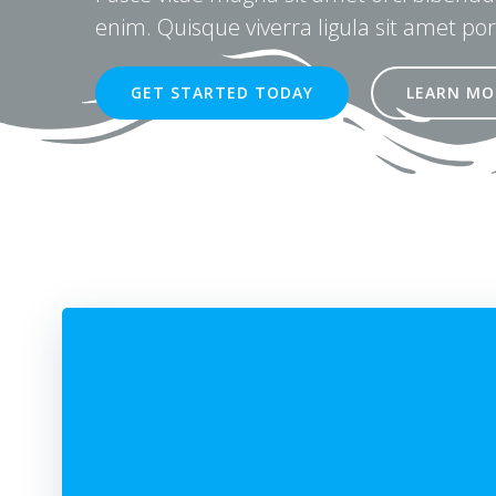
enim. Quisque viverra ligula sit amet por
GET STARTED TODAY
LEARN MO