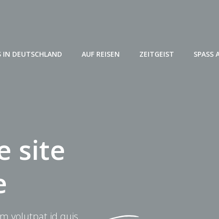
 IN DEUTSCHLAND
AUF REISEN
ZEITGEIST
SPASS 
 site
e
m volutpat id quis