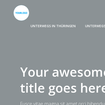
Zum
Inhalt
springen
UNTERWEGS IN THÜRINGEN
UNTERWEGS
Your awesome
title goes her
Fusce vitae magna sit amet orci bibendu