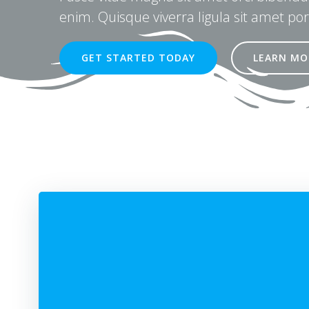
enim. Quisque viverra ligula sit amet por
GET STARTED TODAY
LEARN MO