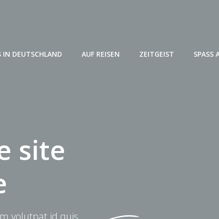
 IN DEUTSCHLAND
AUF REISEN
ZEITGEIST
SPASS 
 site
e
m volutpat id quis