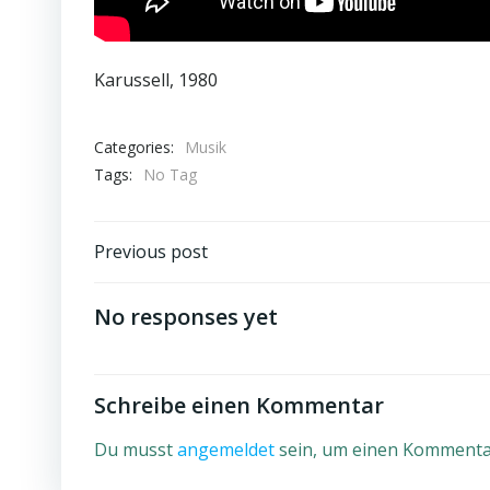
Karussell, 1980
Categories:
Musik
Tags:
No Tag
Beitragsnavigation
Previous post
No responses yet
Schreibe einen Kommentar
Du musst
angemeldet
sein, um einen Kommenta