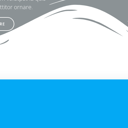
ttitor ornare.
RE