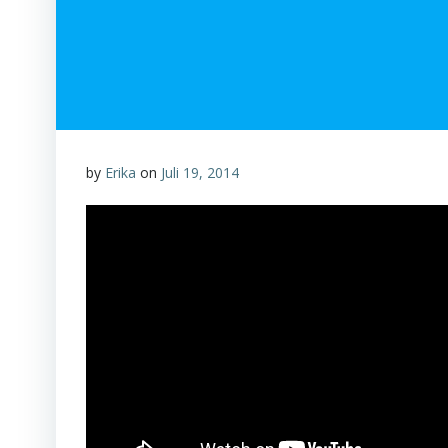
by
Erika
on
Juli 19, 2014