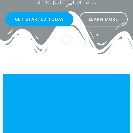
amet porttitor ornare.
GET STARTED TODAY
LEARN MORE